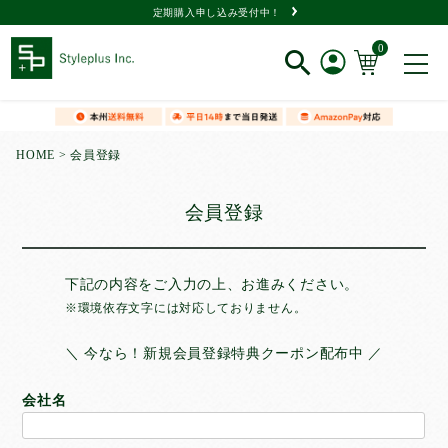
定期購入申し込み受付中！
0
新規会員登録
HOME
会員登録
ログイン
会員登録
閲覧履歴
下記の内容をご入力の上、お進みください。
※環境依存文字には対応しておりません。
＼ 今なら！新規会員登録特典クーポン配布中 ／
商品一覧
会社名
タイプ
で選ぶ