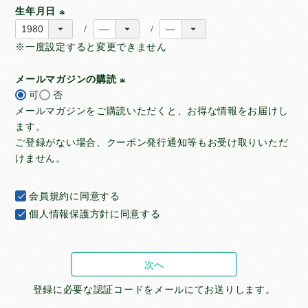
生年月日
無添加おやつ＆フード ZEAL
(
※一度設定すると変更できません
必
須
オリジナルグッズ
メールマガジンの購読
)
可
否
(
特集・キャンペーン
メールマガジンをご購読いただくと、お得な情報をお届けし
必
ます。
須
ご登録がない場合、クーポン発行通知等もお受け取りいただ
)
定期購入
けません。
利用規定
会員規約
に同意する
個人情報保護方針
に同意する
次へ
登録に必要な認証コードをメールにてお送りします。