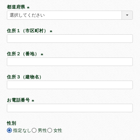
システムトイレ
必
都道府県
須
)
(
使い方
で選ぶ
必
住所１（市区町村）
須
こまめに交換して使う
)
(
お留守番で使う
必
お出かけで使う
住所２（番地）
須
介護で使う
)
(
トイレトレーニングで使う
必
住所３（建物名）
小さな子に使う
須
)
大きな子に使う
お試ししてから使う
お電話番号
(
その他
ペット用品
必
性別
須
犬用品
指定なし
男性
女性
)
猫用品