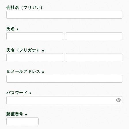
超薄型ペットシーツ
会社名（フリガナ）
薄型ペットシーツ
厚型ペットシーツ
厚型炭入りペットシーツ
氏名
厚型しつけ用ペットシーツ
(
ねこシステムトイレ用シーツ
必
ペットの紙おむつ
氏名（フリガナ）
須
)
お散歩用エチケットパック
(
必
Ｅメールアドレス
須
サイズ
で選ぶ
)
(
必
レギュラー
パスワード
須
ワイド
)
(
スーパーワイド
必
ハーフ
郵便番号
須
ビッグ
)
(