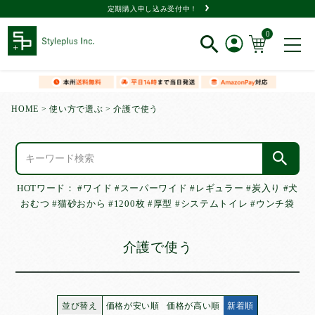
定期購入申し込み受付中！
0
新規会員登録
HOME
使い方で選ぶ
介護で使う
ログイン
閲覧履歴
HOTワード：
#ワイド
#スーパーワイド
#レギュラー
#炭入り
#犬
おむつ
#猫砂おから
#1200枚
#厚型
#システムトイレ
#ウンチ袋
介護で使う
商品一覧
タイプ
で選ぶ
並び替え
価格が安い順
価格が高い順
新着順