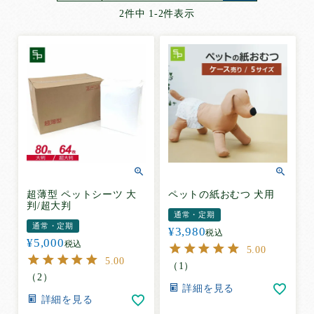
超薄型ペットシーツ
2
件中
1
-
2
件表示
薄型ペットシーツ
厚型ペットシーツ
厚型炭入りペットシーツ
厚型しつけ用ペットシーツ
ねこシステムトイレ用シーツ
ペットの紙おむつ
お散歩用エチケットパック
サイズ
で選ぶ
超薄型 ペットシーツ 大
ペットの紙おむつ 犬用
判/超大判
通常・定期
レギュラー
通常・定期
¥
3,980
税込
ワイド
¥
5,000
税込
5.00
スーパーワイド
5.00
（
1
）
ハーフ
（
2
）
詳細を見る
ビッグ
詳細を見る