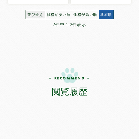
システムトイレ
並び替え
価格が安い順
価格が高い順
新着順
使い方
で選ぶ
2
件中
1
-
2
件表示
こまめに交換して使う
お留守番で使う
お出かけで使う
介護で使う
トイレトレーニングで使う
小さな子に使う
RECOMMEND
大きな子に使う
閲覧履歴
お試ししてから使う
その他
ペット用品
犬用品
猫用品