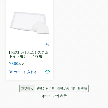
システムトイレ
使い方
で選ぶ
こまめに交換して使う
お留守番で使う
お出かけで使う
介護で使う
[お試し用] ねこシステム
トイレトレーニングで使う
トイレ用シーツ 猫用
小さな子に使う
¥
300
税込
大きな子に使う
カートに入れる
お試ししてから使う
その他
ペット用品
並び替え
価格が安い順
価格が高い順
新着順
3
件中
1
-
3
件表示
犬用品
猫用品