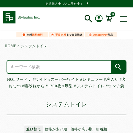
定期購入申し込み受付中！
0
新規会員登録
HOME
システムトイレ
ログイン
閲覧履歴
HOTワード：
#ワイド
#スーパーワイド
#レギュラー
#炭入り
#犬
おむつ
#猫砂おから
#1200枚
#厚型
#システムトイレ
#ウンチ袋
システムトイレ
商品一覧
タイプ
で選ぶ
並び替え
価格が安い順
価格が高い順
新着順