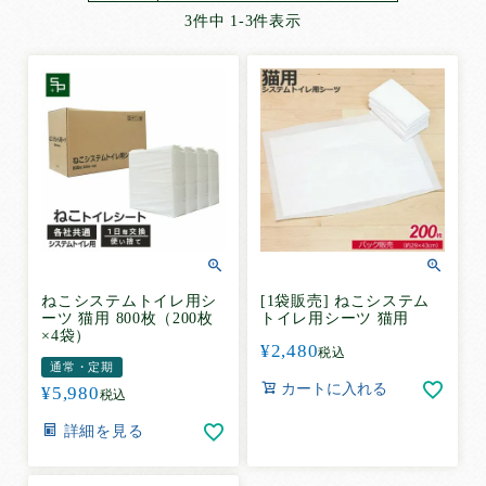
超薄型ペットシーツ
3
件中
1
-
3
件表示
薄型ペットシーツ
厚型ペットシーツ
厚型炭入りペットシーツ
厚型しつけ用ペットシーツ
ねこシステムトイレ用シーツ
ペットの紙おむつ
お散歩用エチケットパック
サイズ
で選ぶ
ねこシステムトイレ用シ
[1袋販売] ねこシステム
ーツ 猫用 800枚（200枚
トイレ用シーツ 猫用
レギュラー
×4袋）
¥
2,480
税込
ワイド
通常・定期
カートに入れる
¥
5,980
スーパーワイド
税込
ハーフ
詳細を見る
ビッグ