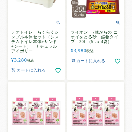
システムトイレ
使い方
で選ぶ
こまめに交換して使う
デオトイレ らくらくシ
ライオン 7歳からの ニ
ンプル本体セット（シス
オイをとる砂 鉱物タイ
お留守番で使う
テムトイレ本体+サンド
プ 20L（5L x 4袋）
+シート） ナチュラル
お出かけで使う
¥
3,980
アイボリー
税込
介護で使う
¥
3,280
税込
カートに入れる
トイレトレーニングで使う
カートに入れる
小さな子に使う
大きな子に使う
お試ししてから使う
その他
ペット用品
犬用品
猫用品