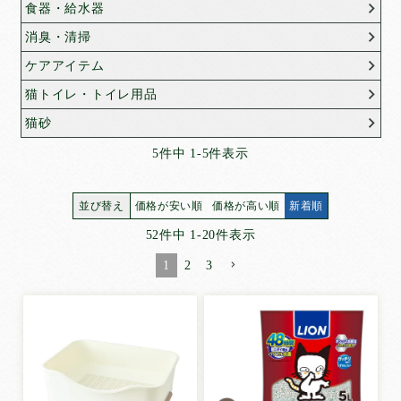
超薄型ペットシーツ
食器・給水器
薄型ペットシーツ
消臭・清掃
厚型ペットシーツ
ケアアイテム
厚型炭入りペットシーツ
猫トイレ・トイレ用品
厚型しつけ用ペットシーツ
猫砂
ねこシステムトイレ用シーツ
5
件中
1
-
5
件表示
ペットの紙おむつ
お散歩用エチケットパック
並び替え
価格が安い順
価格が高い順
新着順
サイズ
52
件中
1
-
20
件表示
で選ぶ
1
2
3
レギュラー
ワイド
スーパーワイド
ハーフ
ビッグ