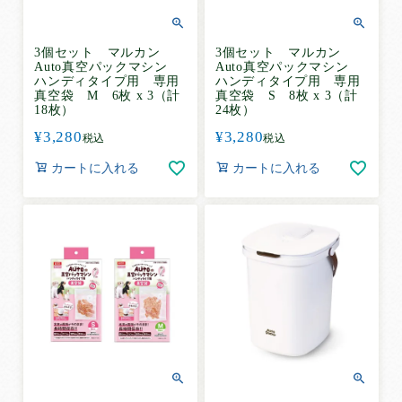
無添加おやつ＆フード ZEAL
3個セット マルカン
3個セット マルカン
Auto真空パックマシン
Auto真空パックマシン
ハンディタイプ用 専用
ハンディタイプ用 専用
オリジナルグッズ
真空袋 M 6枚 x 3（計
真空袋 S 8枚 x 3（計
18枚）
24枚）
¥
3,280
¥
3,280
税込
税込
特集・キャンペーン
カートに入れる
カートに入れる
定期購入
利用規定