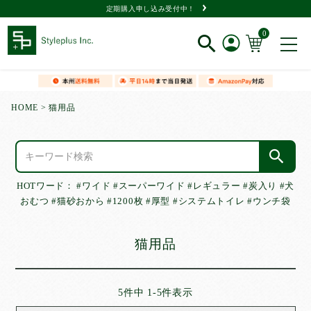
定期購入申し込み受付中！
0
新規会員登録
HOME
猫用品
ログイン
閲覧履歴
HOTワード：
#ワイド
#スーパーワイド
#レギュラー
#炭入り
#犬
おむつ
#猫砂おから
#1200枚
#厚型
#システムトイレ
#ウンチ袋
猫用品
商品一覧
タイプ
で選ぶ
5
件中
1
-
5
件表示