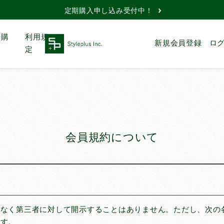
定期購入申し込み受付中！
期購
利用規
新規会員登録
ロ
定
サイズ
使い方
で選ぶ
で選
ツ
レギュラー
こまめに交
う
トシー
ワイド
お留守番で
会員規約について
スーパーワ
イレ用
イド
お出かけで
ハーフ
介護で使う
ットパ
ビッグ
トイレトレ
で使う
システムト
イレ
小さな子に
意なく第三者に対して開示することはありません。ただし、次の
大きな子に
ます。