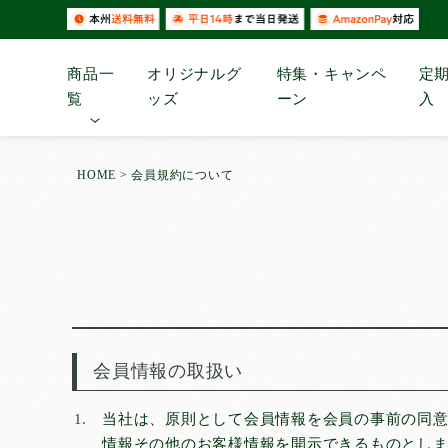
商品一
オリジナルグ
特集・キャンペ
定
覧
ッズ
ーン
入
タイプ
で選ぶ
HOME
会員規約について
超薄型ペットシーツ
薄型ペットシー
厚型ペットシーツ
厚型炭入りペッ
ツ
厚型しつけ用ペットシ
ねこシステムト
ーツ
シーツ
ペットの紙おむつ
お散歩用エチケ
ック
会員情報の取扱い
当社は、原則として会員情報を会員の事前の同
情報その他のお客様情報を開示できるものとし