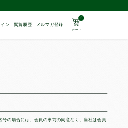
0
グイン
閲覧履歴
メルマガ登録
カート
その他
ぶ
ペット用品
換して使
犬用品
猫用品
使う
無添加おやつ＆フード
使う
ZEAL
ーニング
使う
各号の場合には、会員の事前の同意なく、当社は会員
使う